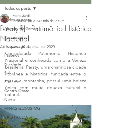
Todos os posts
Marta Jardi
Todos os posts
21 de fev. de 2023
6 min de leitura
Paraty-RJ - Patrimônio Histórico
Aluguel de Carros
Nacional
Restaurantes
Hospedagens
Atualizado:
10 de mai. de 2023
Considerada Patrimônio Histórico 
Passeios
Nacional e conhecida como a Veneza 
Nordeste
brasileira, 
Paraty, uma charmosa cidade 
Sul
litorânea e histórica, fundada entre o 
mar e a montanha, possui uma beleza 
Sudeste
única com muita riqueza cultural e 
Centro-Oeste
natural.
Norte
MINAS GERAIS-MG
SÃO PAULO-SP
RIO DE JANEIRO-RJ