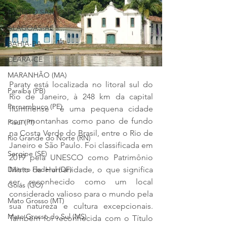
ESPÍRITO SANTO-ES
ALAGOAS-AL
BAHIA-BA
CEARÁ-CE
MARANHÃO (MA)
Paraty está localizada no litoral sul do 
Paraíba (PB)
Rio de Janeiro, 
à 248 km da capital 
Pernambuco (PE)
fluminense 
 é uma pequena cidade 
com montanhas como pano de fundo 
Piauí (PI)
na Costa Verde do Brasil, entre o Rio de 
Rio Grande do Norte (RN)
Janeiro e São Paulo. Foi classificada em 
Sergipe (SE)
2019 pela UNESCO como Patrimônio 
Misto da Humanidade, o que significa 
Distrito Federal (DF)
ser reconhecido como um local 
Goiás (GO)
considerado valioso para o mundo pela 
Mato Grosso (MT)
sua natureza e cultura excepcionais. 
Mato Grosso do Sul (MS)
Também foi reconhecida com o Título 