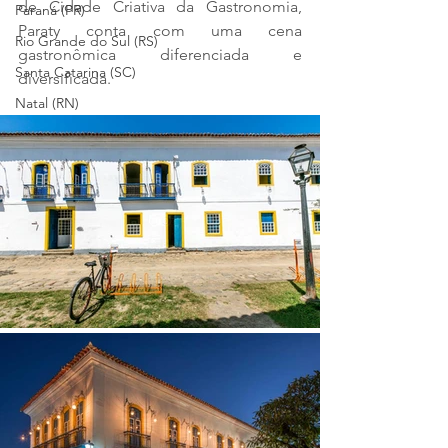
de Cidade Criativa da Gastronomia, 
Paraná (PR)
Paraty conta com uma cena 
Rio Grande do Sul (RS)
gastronômica diferenciada e 
Santa Catarina (SC)
diversificada.
Natal (RN)