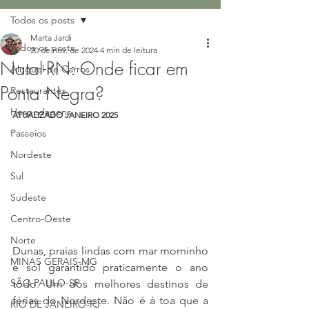
Todos os posts
Marta Jardi
Todos os posts
20 de nov. de 2024
4 min de leitura
Natal-RN: Onde ficar em
Aluguel de Carros
Ponta Negra?
Restaurantes
Hospedagens
ATUALIZADO JANEIRO 2025
Passeios
Nordeste
Sul
Sudeste
Centro-Oeste
Norte
Dunas, praias lindas com mar morninho 
MINAS GERAIS-MG
e sol garantido praticamente o ano 
SÃO PAULO-SP
todo. Um dos melhores destinos de 
férias do Nordeste. Não é à toa que a 
RIO DE JANEIRO-RJ