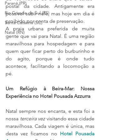
Paraná (PR)
postal da cidade. Antigamente era 
Rio Grande do Sul (RS)
possível subir nele, mas hoje em dia é 
proibido por conta de preservação.
Santa Catarina (SC)
A praia urbana preferida de muita 
Natal (RN)
gente que vai para Natal. É uma região 
maravilhosa para hospedagem e para 
quem quer ficar perto do burburinho e 
do agito, porque é onde tudo 
acontece, facilitando a locomoção a 
pé.
Um Refúgio à Beira-Mar: Nossa 
Experiência no Hotel Pousada Azzurra
Natal sempre nos encanta, e esta foi a 
nossa 
terceira vez
 visitando essa cidade 
maravilhosa. Cada viagem é única, mas 
desta vez ficamos no 
Hotel Pousada 