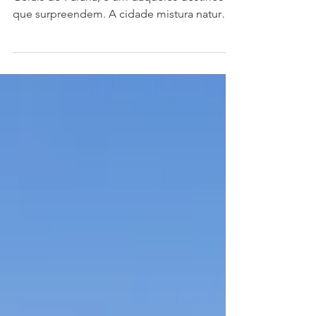
Ponta Grossa, no coração dos Campos
Gerais do Paraná, é um daqueles destinos
que surpreendem. A cidade mistura natureza
exuberante, formações rochosas únicas,
trilhas acessíveis e uma boa estrutura urbana.
É um lugar perfeito tanto para uma viagem
rápida quanto para alguns dias explorando
com calma. Por que visitar Ponta Grossa? O
grande diferencial de Ponta Grossa está na
natureza ao redor. Aqui, tudo é perto, bem
sinalizado e fácil de encaixar no roteiro.
Você consegue sair