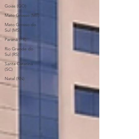
Goiás (GO)
Mato Grosso (MT)
Mato Grosso do
Sul (MS)
Paraná (PR)
Rio Grande do
Sul (RS)
Santa Catarina
(SC)
Natal (RN)