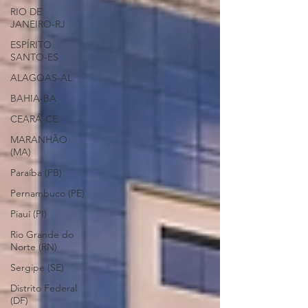
RIO DE
JANEIRO-RJ
ESPÍRITO
SANTO-ES
ALAGOAS-AL
BAHIA-BA
CEARÁ-CE
MARANHÃO
(MA)
Paraíba (PB)
Pernambuco (PE)
Piauí (PI)
Rio Grande do
Norte (RN)
Sergipe (SE)
Distrito Federal
(DF)