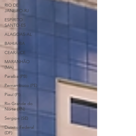
RIO DE
JANEIRO-RJ
ESPÍRITO
SANTO-ES
ALAGOAS-AL
BAHIA-BA
CEARÁ-CE
MARANHÃO
(MA)
Paraíba (PB)
Pernambuco (PE)
Piauí (PI)
Rio Grande do
Norte (RN)
Sergipe (SE)
Distrito Federal
(DF)