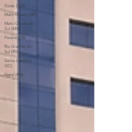
Goiás (GO)
Mato Grosso (MT)
Mato Grosso do
Sul (MS)
Paraná (PR)
Rio Grande do
Sul (RS)
Santa Catarina
(SC)
Natal (RN)