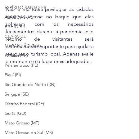
ESPÍRITO SANTO-ES
Não é má ideia privilegiar as cidades 
turísticas. Pense no baque que elas 
ALAGOAS-AL
sofreram com os necessários 
BAHIA-BA
fechamentos durante a pandemia, e o 
CEARÁ-CE
retorno de visitantes será 
MARANHÃO (MA)
extremamente importante para ajudar a 
reerguer o turismo local. Apenas avalie 
Paraíba (PB)
o momento e o lugar mais adequados.
Pernambuco (PE)
Piauí (PI)
Rio Grande do Norte (RN)
Sergipe (SE)
Distrito Federal (DF)
Goiás (GO)
Mato Grosso (MT)
Mato Grosso do Sul (MS)