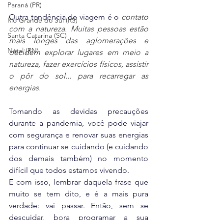
Paraná (PR)
Outra tendência de viagem é o
contato 
Rio Grande do Sul (RS)
com a natureza. Muitas pessoas estão 
Santa Catarina (SC)
mais longes das aglomerações e 
Natal (RN)
decidem explorar lugares em meio a 
natureza, fazer exercícios físicos, assistir 
o pôr do sol... para recarregar as 
energias.
Tomando as devidas precauções 
durante a pandemia, você pode viajar 
com segurança e renovar suas energias 
para continuar se cuidando (e cuidando 
dos demais também) no momento 
difícil que todos estamos vivendo. 
E com isso, lembrar daquela frase que 
muito se tem dito, e é a mais pura 
verdade: vai passar. Então, sem se 
descuidar, bora programar a sua 