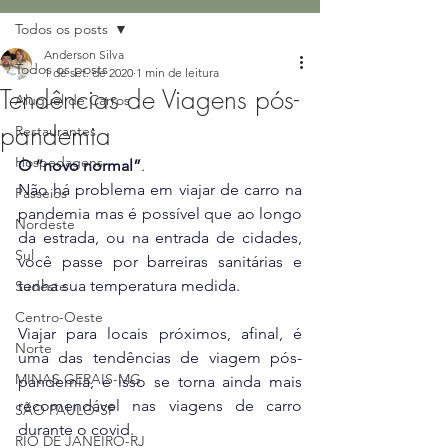
Todos os posts
Anderson Silva
Todos os posts
1 de set. de 2020
1 min de leitura
Tendências de Viagens pós-
Aluguel de Carros
pandemia
Restaurantes
Hospedagens
O “novo normal”
.
Não há problema em viajar de carro na 
Passeios
pandemia mas é possível que ao longo 
Nordeste
da estrada, ou na entrada de cidades, 
Sul
você passe por barreiras sanitárias e 
tenha sua temperatura medida. 
Sudeste
Centro-Oeste
Viajar para locais próximos, afinal, é 
Norte
uma das tendências de viagem pós-
MINAS GERAIS-MG
pandemia, e isso se torna ainda mais 
recomendável nas viagens de carro 
SÃO PAULO-SP
durante o covid.
RIO DE JANEIRO-RJ