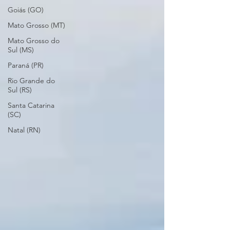
Goiás (GO)
Mato Grosso (MT)
Mato Grosso do
Sul (MS)
Paraná (PR)
Rio Grande do
Sul (RS)
Santa Catarina
(SC)
Natal (RN)