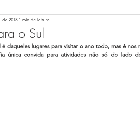
l. de 2018
1 min de leitura
NAS GERAIS-MG
SÃO PAULO-SP
RIO DE JANEIRO-RJ
ra o Sul
CEARÁ-CE
MARANHÃO (MA)
Paraíba (PB)
Pernamb
é daqueles lugares para visitar o ano todo, mas é nos m
ia única convida para atividades não só do lado d
gipe (SE)
Distrito Federal (DF)
Goiás (GO)
Mato Gross
ná (PR)
Rio Grande do Sul (RS)
Santa Catarina (SC)
Nat