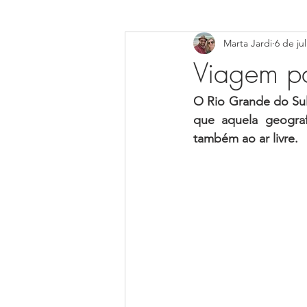
Marta Jardi
6 de ju
Centro-Oeste
Norte
MI
Viagem pa
ALAGOAS-AL
BAHIA-BA
O Rio Grande do Sul 
que aquela geograf
também ao ar livre.
Rio Grande do Norte (RN)
Ser
Mato Grosso do Sul (MS)
Para