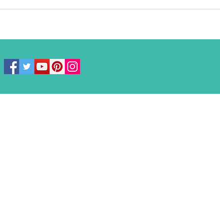
Roda Canela – Mundo a
Nata
Vapor: Dicas, Informações e
dica
Como é Visitar de Dia e à
espe
Noite
natal
REVISTA IMPRESSA E DIGITAL