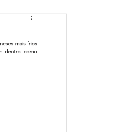
ESPÍRITO SANTO-ES
uco (PE)
Piauí (PI)
eses mais frios 
e dentro como 
o (MT)
al (RN)