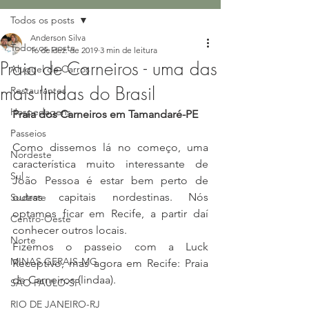
Todos os posts
Anderson Silva
Todos os posts
16 de dez. de 2019
3 min de leitura
Praia de Carneiros - uma das
Aluguel de Carros
mais lindas do Brasil
Restaurantes
Hospedagens
Praia dos Carneiros em Tamandaré-PE 
Passeios
Como dissemos lá no começo, uma 
Nordeste
característica muito interessante de 
Sul
João Pessoa é estar bem perto de 
outras capitais nordestinas. Nós 
Sudeste
optamos ficar em Recife, a partir daí 
Centro-Oeste
conhecer outros locais.
Norte
Fizemos o passeio com a Luck 
MINAS GERAIS-MG
Receptivo, mas agora em Recife: Praia 
de Carneiros (lindaa).  
SÃO PAULO-SP
RIO DE JANEIRO-RJ