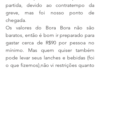
partida, devido ao contratempo da 
greve, mas foi nosso ponto de 
chegada.
Os valores do Bora Bora não são 
baratos, então é bom ir preparado para 
gastar cerca de R$90 por pessoa no 
mínimo. Mas quem quiser também 
pode levar seus lanches e bebidas (foi 
o que fizemos),não vi restrições quanto 
a isso. E lembre-se de sempre guardar 
o seu lixo!
Depois de lanchar, tivemos mais 
algumas horas para curtir a praia. E o 
nosso retorno para Recife foi tranquilo 
e com gostinho de quero mais! Foi 
incrível!!!
Às 16h, era o horário de retorno para 
Recife no ônibus da 
Luck Receptivo
. O 