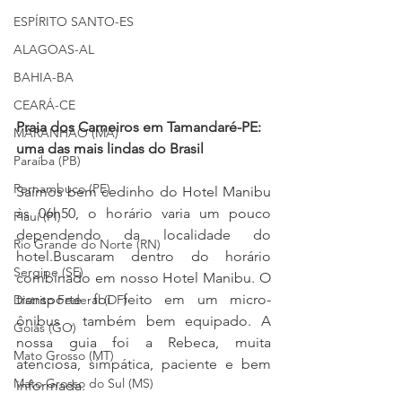
ESPÍRITO SANTO-ES
ALAGOAS-AL
BAHIA-BA
CEARÁ-CE
Praia dos Carneiros em Tamandaré-PE: 
MARANHÃO (MA)
uma das mais lindas do Brasil 
Paraíba (PB)
Pernambuco (PE)
Saímos bem cedinho do Hotel Manibu 
às 06h50, o horário varia um pouco 
Piauí (PI)
dependendo da localidade do 
Rio Grande do Norte (RN)
hotel.Buscaram dentro do horário 
Sergipe (SE)
combinado em nosso Hotel Manibu. O 
transporte foi feito em um micro-
Distrito Federal (DF)
ônibus , também bem equipado. A 
Goiás (GO)
nossa guia foi a Rebeca, muita 
Mato Grosso (MT)
atenciosa, simpática, paciente e bem 
Mato Grosso do Sul (MS)
informada.