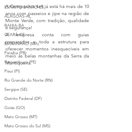
A Companhia 4x4 já está há mais de 10 
ESPÍRITO SANTO-ES
anos com passeios e jipe na região de 
ALAGOAS-AL
Monte Verde, com tradição, qualidade 
BAHIA-BA
e segurança!
A empresa conta com guias 
CEARÁ-CE
preparados e toda a estrutura para 
MARANHÃO (MA)
oferecer momentos inesquecíveis em 
Paraíba (PB)
meio às belas montanhas da Serra da 
Pernambuco (PE)
Mantiqueira.
Piauí (PI)
Rio Grande do Norte (RN)
Sergipe (SE)
Distrito Federal (DF)
Goiás (GO)
Mato Grosso (MT)
Mato Grosso do Sul (MS)