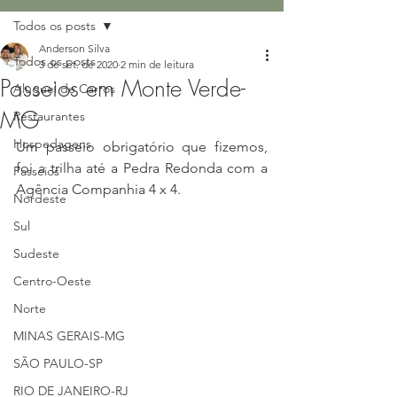
Todos os posts
Anderson Silva
Todos os posts
3 de set. de 2020
2 min de leitura
Passeios em Monte Verde-
Aluguel de Carros
MG
Restaurantes
Hospedagens
Um passeio obrigatório que fizemos, 
foi a trilha até a Pedra Redonda com a 
Passeios
Agência Companhia 4 x 4.
Nordeste
Sul
Sudeste
Centro-Oeste
Norte
MINAS GERAIS-MG
SÃO PAULO-SP
RIO DE JANEIRO-RJ