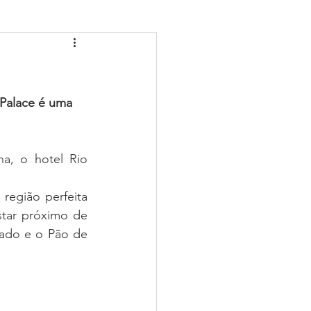
ESPÍRITO SANTO-ES
uco (PE)
Piauí (PI)
 Palace é uma 
o (MT)
a, o hotel Rio 
 
egião perfeita 
al (RN)
tar próximo de 
ado e o Pão de 