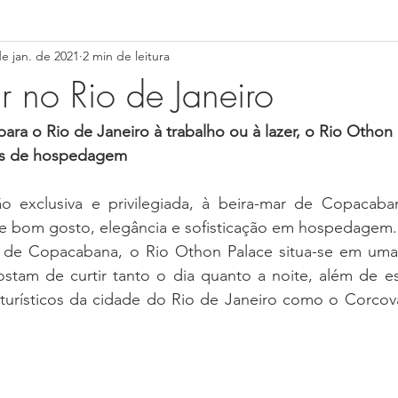
de jan. de 2021
2 min de leitura
NAS GERAIS-MG
SÃO PAULO-SP
RIO DE JANEIRO-RJ
r no Rio de Janeiro
CEARÁ-CE
MARANHÃO (MA)
Paraíba (PB)
Pernamb
 para o Rio de Janeiro à trabalho ou à lazer, o Rio Othon
es de hospedagem
gipe (SE)
Distrito Federal (DF)
Goiás (GO)
Mato Gross
 exclusiva e privilegiada, à beira-mar de Copacaban
e bom gosto, elegância e sofisticação em hospedagem.
 de Copacabana, o Rio Othon Palace situa-se em uma r
ná (PR)
Rio Grande do Sul (RS)
Santa Catarina (SC)
Nat
stam de curtir tanto o dia quanto a noite, além de es
turísticos da cidade do Rio de Janeiro como o Corcov