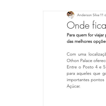
Anderson Silva
11 
Centro-Oeste
Norte
MI
Onde fica
ALAGOAS-AL
BAHIA-BA
Para quem for viajar
das melhores opçõ
Rio Grande do Norte (RN)
Ser
Com uma localização
Othon Palace oferec
Entre o Posto 4 e 5
Mato Grosso do Sul (MS)
Para
para aqueles que go
importantes pontos 
Açúcar. 