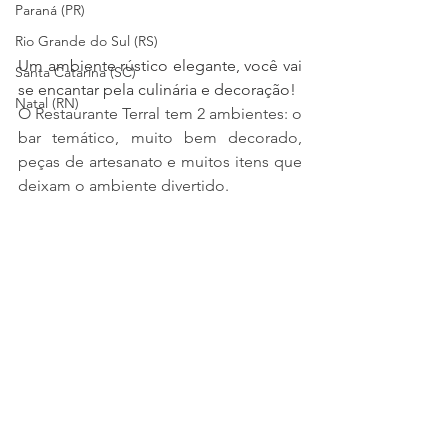
Paraná (PR)
Rio Grande do Sul (RS)
Um ambiente rústico elegante, você vai 
Santa Catarina (SC)
se encantar pela culinária e decoração!
Natal (RN)
O Restaurante Terral tem 2 ambientes: o 
bar temático, muito bem decorado, 
peças de artesanato e muitos itens que 
deixam o ambiente divertido.