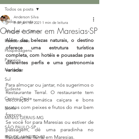
Todos os posts
Anderson Silva
Todos os posts
8 de jan. de 2021
1 min de leitura
Onde comer em Maresias-SP
Aluguel de Carros
Além das belezas naturais, o destino 
Restaurantes
oferece uma estrutura turística 
Hospedagens
completa, com hotéis e pousadas para 
Passeios
diferentes perfis e uma gastronomia 
Nordeste
variada.
Sul
Para almoçar ou jantar, nós sugerimos o 
Sudeste
Restaurante Terral. O restaurante tem 
Centro-Oeste
decoração temática caiçara e bons 
pratos com peixes e frutos do mar bem 
Norte
frescos.
MINAS GERAIS-MG
Se você for para Maresias ou estiver de 
SÃO PAULO-SP
passagem, dê uma paradinha no 
RIO DE JANEIRO-RJ
Restaurante Terral em Maresias.