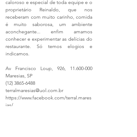
caloroso e especial de toda equipe e o 
proprietário Reinaldo, que nos 
receberam com muito carinho, comida 
é muito saborosa, um ambiente 
aconchegante... enfim amamos 
conhecer e experimentar as delícias do 
restaurante. Só temos elogios e 
indicamos.
Av Francisco Loup, 926, 11.600-000 
Maresias, SP
(12) 3865-6488
terralmaresias@uol.com.br
https://www.facebook.com/terral.mares
ias/
Comida praieira de qualidade em um 
ambiente decorado ao longo das 
últimas décadas de tradição culinária. 
Venha conhecer!