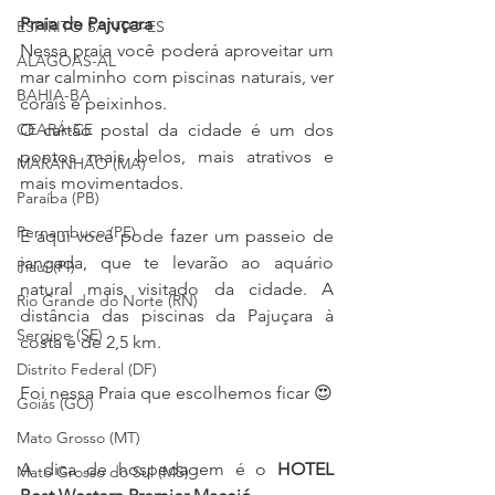
Praia de Pajuçara
ESPÍRITO SANTO-ES
Nessa praia você poderá aproveitar um 
ALAGOAS-AL
mar calminho com piscinas naturais, ver 
BAHIA-BA
corais e peixinhos.
O cartão postal da cidade é um dos 
CEARÁ-CE
pontos mais belos, mais atrativos e 
MARANHÃO (MA)
mais movimentados. 
Paraíba (PB)
Pernambuco (PE)
E aqui você pode fazer um passeio de 
jangada, que te levarão ao aquário 
Piauí (PI)
natural mais visitado da cidade. A 
Rio Grande do Norte (RN)
distância das piscinas da Pajuçara à 
Sergipe (SE)
costa é de 2,5 km. 
Distrito Federal (DF)
Foi nessa Praia que escolhemos ficar 😍
Goiás (GO)
Mato Grosso (MT)
A dica de hospedagem é o 
HOTEL 
Mato Grosso do Sul (MS)