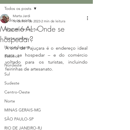
Todos os posts
Marta Jardi
Todos os posts
16 de fev. de 2023
2 min de leitura
Maceió-AL: Onde se
Aluguel de Carros
hospedar?
Restaurantes
Hospedagens
A orla de Pajuçara é o endereço ideal 
para se hospedar – e do comércio 
Passeios
voltado para os turistas, incluindo 
Nordeste
feirinhas de artesanato.
Sul
Sudeste
Centro-Oeste
Norte
MINAS GERAIS-MG
SÃO PAULO-SP
RIO DE JANEIRO-RJ