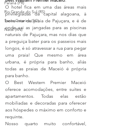
Best Western Premier Maceió
.
Paraná (PR)
O hotel fica em uma das áreas mais 
Rio Grande do Sul (RS)
privilegiadas da capital alagoana, à 
beira-mar da praia de Pajuçara, e é de 
Santa Catarina (SC)
onde sai as jangadas para as piscinas 
Natal (RN)
naturais de Pajuçara, mas nos dias que 
a preguiça bater para os passeios mais 
longos, é só atravessar a rua para pegar 
uma praia! Que mesmo em área 
urbana, é própria para banho, aliás 
todas as praias de Maceió é própria 
para banho.
O Best Western Premier Maceió 
oferece acomodações, entre suítes e 
apartamentos. Todas elas estão 
mobiliadas e decoradas para oferecer 
aos hóspedes o máximo em conforto e 
requinte. 
Nosso quarto muito confortável, 