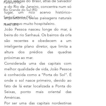
mais antigas do Brasil, atrás de Salvador 
Paraná (PR)
e do Rio de Janeiro, concentra num só 
Rio Grande do Sul (RS)
lugar, um rico acervo histórico-
Santa Catarina (SC)
arquitetônico, belas paisagens naturais 
e um povo muito hospitaleiro.
Natal (RN)
João Pessoa nasceu longe do mar, à 
beira do rio Sanhauá. Os bairros da orla 
são recentes e obedecem a um 
inteligente plano diretor, que limita a 
altura dos prédios das quadras 
próximas ao mar.
Considerada uma das capitais com 
melhor qualidade de vida, João Pessoa 
é conhecida como a "Porta do Sol". É 
onde o sol nasce primeiro, devido ao 
fato de lá estar localizada a Ponta do 
Seixas, ponto mais oriental das 
Américas. 
Por ser uma das capitais nordestinas 