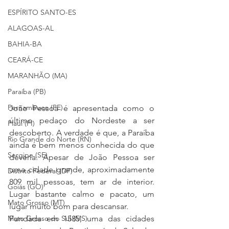
ESPÍRITO SANTO-ES
ALAGOAS-AL
BAHIA-BA
CEARÁ-CE
MARANHÃO (MA)
Paraíba (PB)
Pernambuco (PE)
João Pessoa é apresentada como o 
último pedaço do Nordeste a ser 
Piauí (PI)
descoberto. A verdade é que, a Paraíba 
Rio Grande do Norte (RN)
ainda é bem menos conhecida do que 
Sergipe (SE)
deveria. Apesar de João Pessoa ser 
uma cidade grande, aproximadamente 
Distrito Federal (DF)
809 mil pessoas, tem ar de interior. 
Goiás (GO)
Lugar bastante calmo e pacato, um 
Mato Grosso (MT)
lugar muito bom para descansar.
Mato Grosso do Sul (MS)
Fundada em 1585, uma das cidades 