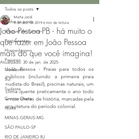
Todos os posts
Marta Jardi
Todos os posts
4 de dez. de 2019
6 min de leitura
João Pessoa-PB - há muito o
Aluguel de Carros
que fazer em João Pessoa
Restaurantes
Hospedagens
mais do que você imagina!
Passeios
Atualizado:
30 de jan. de 2025
João Pessoa - Praias para todos os 
Nordeste
públicos (incluindo a primeira praia 
Sul
nudista do Brasil), piscinas naturais, um 
Sudeste
clima quente praticamente o ano todo 
Centro-Oeste
e ruas cheias de história, marcadas pela 
arquitetura do período colonial. 
Norte
MINAS GERAIS-MG
SÃO PAULO-SP
RIO DE JANEIRO-RJ