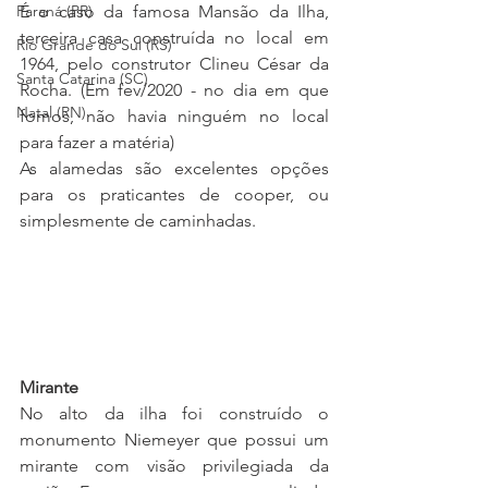
Paraná (PR)
É o caso da famosa Mansão da Ilha, 
terceira casa construída no local em 
Rio Grande do Sul (RS)
1964, pelo construtor Clineu César da 
Santa Catarina (SC)
Rocha. (Em fev/2020 - no dia em que 
Natal (RN)
fomos, não havia ninguém no local 
para fazer a matéria)
As alamedas são excelentes opções 
para os praticantes de cooper, ou 
simplesmente de caminhadas.
Mirante
No alto da ilha foi construído o 
monumento Niemeyer que possui um 
mirante com visão privilegiada da 