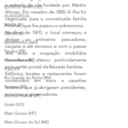
a entrada da vila fundada por Martim 
ESPÍRITO SANTO-ES
Afonso. Em meados de 1800, A ilha foi 
ALAGOAS-AL
negociada para a conceituada família 
BAHIA-BA
Porchat, que lhe passou o sobrenome.
No final de 1870, o local começou a 
CEARÁ-CE
abrigar os primeiros pescadores, 
MARANHÃO (MA)
caiçaras e até escravos e com o passar 
Paraíba (PB)
dos anos a ocupação imobiliária 
desordenada alterou profundamente 
Pernambuco (PE)
esse cartão postal da Baixada Santista.
Piauí (PI)
Edifícios, boates e restaurantes foram 
Rio Grande do Norte (RN)
construídos em meio a casarões 
Sergipe (SE)
famosos que já abrigaram presidentes, 
príncipes e governadores. 
Distrito Federal (DF)
Goiás (GO)
Mato Grosso (MT)
Mato Grosso do Sul (MS)