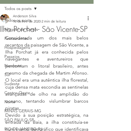
Todos os posts
Anderson Silva
Todos os posts
18 de fev. de 2020
2 min de leitura
Ilha Porchat - São Vicente-SP
Aluguel de Carros
Considerada um dos mais belos 
Restaurantes
recantos da paisagem de São Vicente, a 
Hospedagens
Ilha Porchat já era conhecida pelos 
Passeios
navegantes e aventureiros que 
Nordeste
percorriam o litoral brasileiro, antes 
mesmo da chegada de Martim Afonso. 
Sul
O local era uma autêntica ilha florestal, 
Sudeste
cuja densa mata escondia as sentinelas 
Centro-Oeste
avançadas de olho na amplidão do 
oceano, tentando vislumbrar barcos 
Norte
piratas.
MINAS GERAIS-MG
Devido à sua posição estratégica, na 
SÃO PAULO-SP
entrada da Baía, a ilha constituía-se 
RIO DE JANEIRO-RJ
num marco geográfico que identificava 