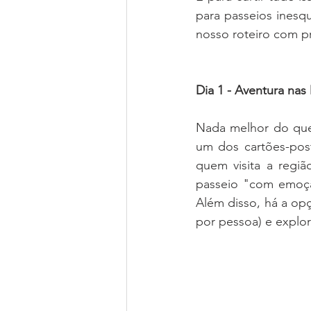
para passeios inesq
nosso roteiro com p
Dia 1 - Aventura na
Nada melhor do que
um dos cartões-post
quem visita a regi
passeio "com emoçã
Além disso, há a op
por pessoa) e explor