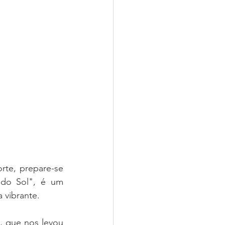
te, prepare-se 
 do Sol", é um 
 vibrante.
o
, que nos levou 