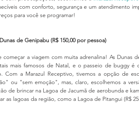
uecíveis com conforto, segurança e um atendimento impe
reços para você se programar!
s Dunas de Genipabu (R$ 150,00 por pessoa)
 começar a viagem com muita adrenalina! As Dunas d
ais mais famosos de Natal, e o passeio de buggy é ob
ão. Com a Marazul Receptivo, tivemos a opção de esc
o" ou "sem emoção", mas, claro, escolhemos a versão
ção de brincar na Lagoa de Jacumã de aerobunda e kamik
ar as lagoas da região, como a Lagoa de Pitangui (R$ 25,