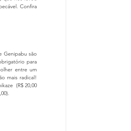
cável. Confira 
e Genipabu são 
rigatório para 
olher entre um 
 mais radical! 
aze  (R$ 20,00 
00). 