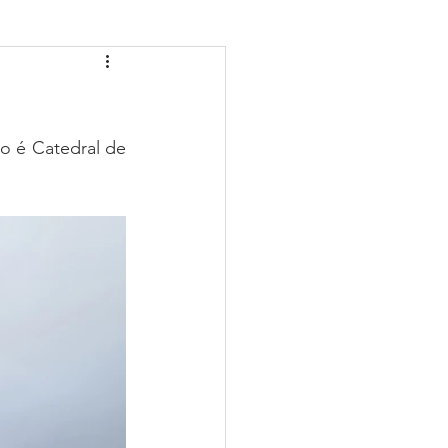
ESPÍRITO SANTO-ES
uco (PE)
Piauí (PI)
o é Catedral de 
o (MT)
al (RN)