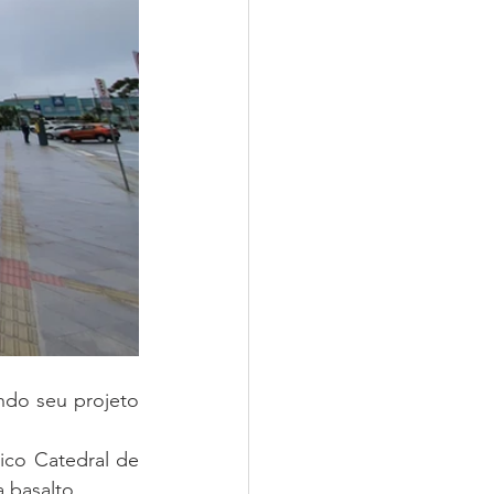
do seu projeto 
co Catedral de 
 basalto. 