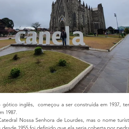
 gótico inglês, 
 começou a ser construída em 1937, ten
m 1987. 
Catedral Nossa Senhora de Lourdes, mas o nome turísti
esde 1955 foi definido que ela seria coberta por pedra