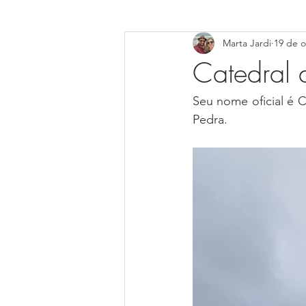
Marta Jardi
19 de o
Centro-Oeste
Norte
MI
Catedral 
ALAGOAS-AL
BAHIA-BA
Seu nome oficial é 
Pedra.
Rio Grande do Norte (RN)
Ser
Mato Grosso do Sul (MS)
Para