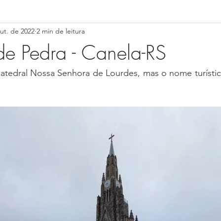
ut. de 2022
2 min de leitura
NAS GERAIS-MG
SÃO PAULO-SP
RIO DE JANEIRO-RJ
de Pedra - Canela-RS
CEARÁ-CE
MARANHÃO (MA)
Paraíba (PB)
Pernamb
Catedral Nossa Senhora de Lourdes, mas o nome turístic
gipe (SE)
Distrito Federal (DF)
Goiás (GO)
Mato Gross
ná (PR)
Rio Grande do Sul (RS)
Santa Catarina (SC)
Nat