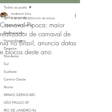
Todos os posts
Anderson Silva
Todos os posts
3 de fev. de 2025
4 min de leitura
Carnaval Pipoca: maior
Aluguel de Carros
realizador de carnaval de
Restaurantes
Hospedagens
rua no Brasil, anuncia datas
Passeios
e blocos deste ano
Nordeste
Sul
Sudeste
Centro-Oeste
Norte
MINAS GERAIS-MG
SÃO PAULO-SP
RIO DE JANEIRO-RJ