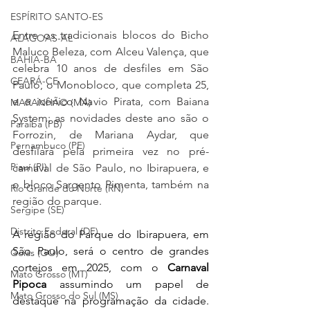
ESPÍRITO SANTO-ES
Entre os tradicionais blocos do Bicho 
ALAGOAS-AL
Maluco Beleza, com Alceu Valença, que 
BAHIA-BA
celebra 10 anos de desfiles em São 
CEARÁ-CE
Paulo, o Monobloco, que completa 25, 
e o icônico Navio Pirata, com Baiana 
MARANHÃO (MA)
System; as novidades deste ano são o 
Paraíba (PB)
Forrozin, de Mariana Aydar, que 
Pernambuco (PE)
desfilará pela primeira vez no pré-
Piauí (PI)
carnaval de São Paulo, no Ibirapuera, e 
o bloco Sargento Pimenta, também na 
Rio Grande do Norte (RN)
região do parque.
Sergipe (SE)
Distrito Federal (DF)
A região do Parque do Ibirapuera, em 
São Paulo, será o centro de grandes 
Goiás (GO)
cortejos em 2025, com o 
Carnaval 
Mato Grosso (MT)
Pipoca
 assumindo um papel de 
Mato Grosso do Sul (MS)
destaque na programação da cidade. 