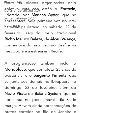
Paraná (PR)
Entre os blocos organizados pelo 
coletivo
este ano estão o 
Forrozin
, 
Rio Grande do Sul (RS)
liderado por 
Mariana Aydar
, que se 
Santa Catarina (SC)
apresentará pela primeira vez no pré-
Natal (RN)
carnaval paulistano, no sábado, 22 de 
fevereiro, seguido pelo tradicional 
Bicho Maluco Beleza
, de 
Alceu Valença
,
comemorando seu décimo desfile na 
metrópole e a estreia em Recife. 
A programação também inclui o 
Monobloco
,
que completa
 25 anos de 
existência,
e o 
Sargento Pimenta
, que 
se junta aos demais no Ibirapuera no 
domingo, 23 de fevereiro, além do 
Navio Pirata
 de 
Baiana System
, que se 
apresenta no pós-carnaval, dia 8 de 
março. Haverá ainda apresentações de 
outros cortejos no Rio de Janeiro e 