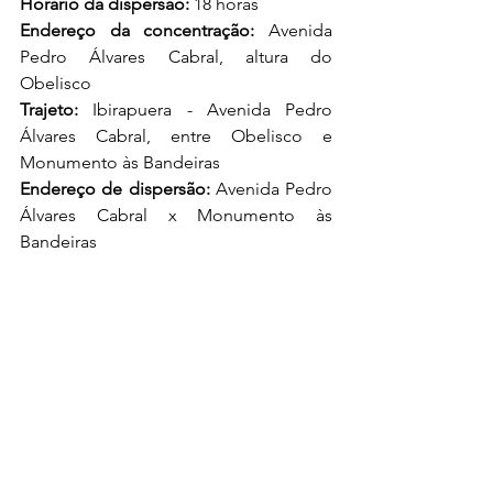
Horário da dispersão:
 18 horas
Endereço da concentração:
 Avenida 
Pedro Álvares Cabral, altura do 
Obelisco
Trajeto:
 Ibirapuera - Avenida Pedro 
Álvares Cabral, entre Obelisco e 
Monumento às Bandeiras
Endereço de dispersão:
 Avenida Pedro 
Álvares Cabral x Monumento às 
Bandeiras
Sobre o Coletivo Pipoca:
Criada oficialmente em 2011, o coletivo 
Pipoca é o maior 
hub
 de carnaval do 
Brasil com três núcleos: um dedicado a 
produção de grandes projetos de 
carnaval em sociedade com artistas e 
grupos como Alceu Valença, 