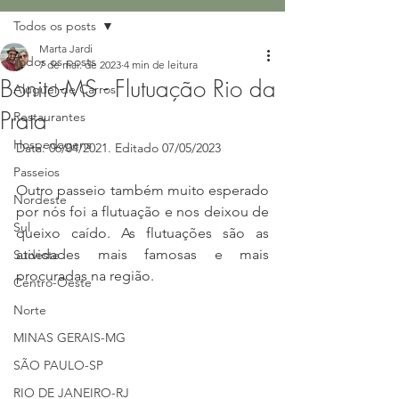
Todos os posts
Marta Jardi
Todos os posts
7 de mai. de 2023
4 min de leitura
Bonito-MS - Flutuação Rio da
Aluguel de Carros
Prata
Restaurantes
Hospedagens
Data: 06/04/2021. Editado 07/05/2023
Passeios
Outro passeio também muito esperado 
Nordeste
por nós foi a flutuação e nos deixou de 
Sul
queixo caído. As flutuações são as 
atividades mais famosas e mais 
Sudeste
procuradas na região.
Centro-Oeste
Norte
MINAS GERAIS-MG
SÃO PAULO-SP
RIO DE JANEIRO-RJ