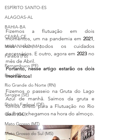
ESPÍRITO SANTO-ES
ALAGOAS-AL
BAHIA-BA
Fizemos a flutuação em dois 
CEARÁ-CE
momentos, um na pandemia em 
2021
, 
mas com todos os cuidados 
MARANHÃO (MA)
necessários. E outro, agora em 
2023
 no 
Paraíba (PB)
mês de Abril.
Pernambuco (PE)
Portanto, nesse artigo estarão os dois 
Piauí (PI)
momentos!
Rio Grande do Norte (RN)
Fizemos o passeio na Gruta do Lago 
Sergipe (SE)
Azul de manhã. Saímos da gruta e 
Distrito Federal (DF)
fomos direto para a Flutuação no Rio 
da Prata, chegamos na hora do almoço.
Goiás (GO)
Mato Grosso (MT)
Mato Grosso do Sul (MS)