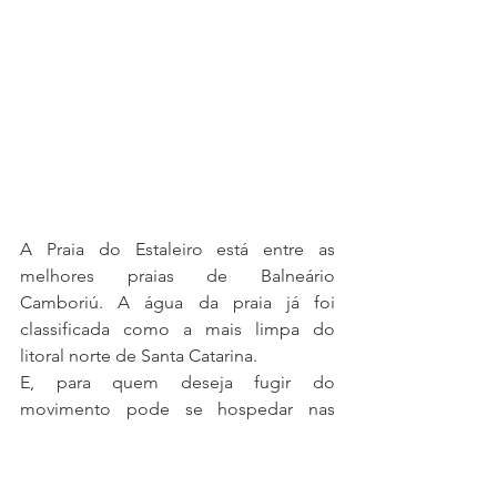
A Praia do Estaleiro está entre as 
melhores praias de Balneário 
Camboriú. A água da praia já foi 
classificada como a mais limpa do 
litoral norte de Santa Catarina. 
E, para quem deseja fugir do 
movimento pode se hospedar nas 
praias mais distantes, mantendo um 
contato grande com a natureza, 
aproveitando o seu tempo para relaxar. 