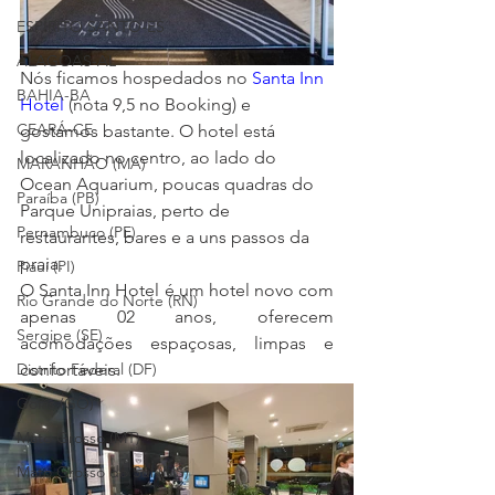
ESPÍRITO SANTO-ES
ALAGOAS-AL
Nós ficamos hospedados no 
Santa Inn 
BAHIA-BA
Hotel
 (nota 9,5 no Booking) e 
CEARÁ-CE
gostamos bastante. O hotel está 
localizado no centro, 
ao lado do 
MARANHÃO (MA)
Ocean Aquarium, poucas quadras do 
Paraíba (PB)
Parque Unipraias, perto de 
Pernambuco (PE)
restaurantes, bares e a uns passos da 
praia.
Piauí (PI)
O Santa Inn Hotel é um hotel novo com 
Rio Grande do Norte (RN)
apenas 02 anos, oferecem 
Sergipe (SE)
acomodações espaçosas, limpas e 
Distrito Federal (DF)
confortáveis.
Goiás (GO)
Mato Grosso (MT)
Mato Grosso do Sul (MS)